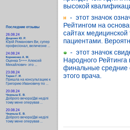
высокой квалификац
- этот значок озна
Рейтингом на основа
Последние отзывы
сайтах медицинской т
26.08.24
Доценко Ю. Р.
пациентами. Вероятн
Юрій Романович Ви, супер
професіонал, величезне ...
- этот значок свид
24.08.24
Корниенко А. М.
Народного Рейтинга п
Оценка 5+++ Алексей
Михайлович- это ...
финальные средние 
23.08.24
этого врача.
Таран Г. И.
Пришла на консультацию к
Григорию Ивановичу по ...
20.08.24
Черныш Е. В.
Доброго вечора!Дві неділі
тому мене оперував ...
20.08.24
Черныш Е. В.
Доброго вечора!Дві неділі
тому мене оперував ...