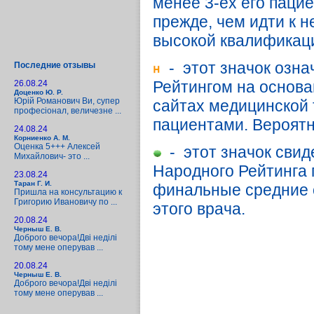
менее 3-ёх его паци
прежде, чем идти к н
высокой квалификац
- этот значок озна
Последние отзывы
Рейтингом на основа
26.08.24
Доценко Ю. Р.
Юрій Романович Ви, супер
сайтах медицинской т
професіонал, величезне ...
пациентами. Вероятн
24.08.24
Корниенко А. М.
Оценка 5+++ Алексей
- этот значок свид
Михайлович- это ...
Народного Рейтинга п
23.08.24
Таран Г. И.
финальные средние 
Пришла на консультацию к
Григорию Ивановичу по ...
этого врача.
20.08.24
Черныш Е. В.
Доброго вечора!Дві неділі
тому мене оперував ...
20.08.24
Черныш Е. В.
Доброго вечора!Дві неділі
тому мене оперував ...