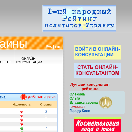
раины
Рус |
Укр
ОНЛАЙН-
РОЕКТЕ
КОНСУЛЬТАЦИИ
Лучший консультант
рейтинга
Оленина
добавить врача
ача
Ольга
Владиславовна
Надежность
Отзывы
гомеопат
Город:
Киев
3
1
7