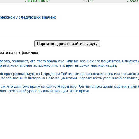
Севастополь
11 (2)
7.8333
смежной у следующих врачей:
жмите на его фамилию
врача, означает, что этого врача оценили менее 3-ёх его пациентов. Следует
приём, хотя вполне возможно, что это врач высокой квалификации;
ный врач рекомендуется Народным Рейтингом на основании анализа отзывов о
), персональных интервью с его пациентами. Вероятность успешного лечения
том, что данному врачу на сайте Народного Рейтинга поставили оценки 3 или б
ают реальный уровень квалификации этого врача.