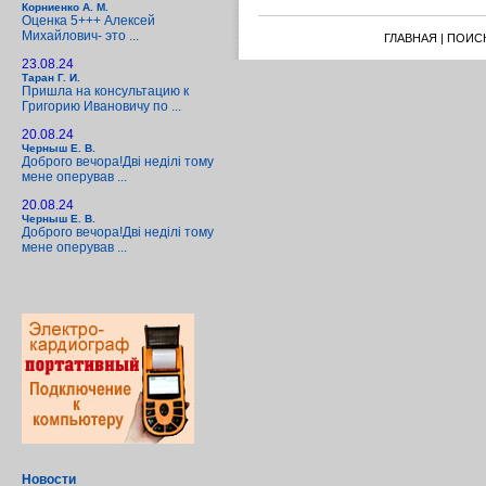
Корниенко А. М.
Оценка 5+++ Алексей
Михайлович- это ...
ГЛАВНАЯ
|
ПОИС
23.08.24
Таран Г. И.
Пришла на консультацию к
Григорию Ивановичу по ...
20.08.24
Черныш Е. В.
Доброго вечора!Дві неділі тому
мене оперував ...
20.08.24
Черныш Е. В.
Доброго вечора!Дві неділі тому
мене оперував ...
Новости