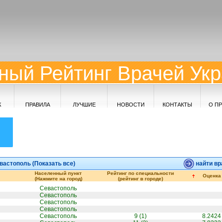
ный Рейтинг Врачей Ук
К
ПРАВИЛА
ЛУЧШИЕ
НОВОСТИ
КОНТАКТЫ
О П
астополь (
Показать все
)
найти вр
Населенный пункт
Рейтинг по специальности
Оценка
(Нажмите на город)
(рейтинг в городе)
Севастополь
Севастополь
Севастополь
Севастополь
Севастополь
9 (1)
8.2424