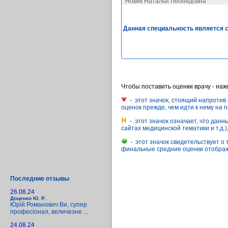
Новик Наталья Леонидовна
Данная специальность является 
Чтобы поставить оценки врачу - на
- этот значок, стоящий напротив 
оценок прежде, чем идти к нему на 
- этот значок означает, что дан
сайтах медицинской тематики и т.д.
- этот значок свидетельствует о 
финальные средние оценки отображ
Последние отзывы
26.08.24
Доценко Ю. Р.
Юрій Романович Ви, супер
професіонал, величезне ...
24.08.24