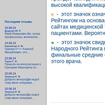
высокой квалификац
- этот значок озна
Рейтингом на основа
Последние отзывы
сайтах медицинской т
26.08.24
Доценко Ю. Р.
пациентами. Вероятн
Юрій Романович Ви, супер
професіонал, величезне ...
- этот значок свид
24.08.24
Корниенко А. М.
Народного Рейтинга п
Оценка 5+++ Алексей
Михайлович- это ...
финальные средние 
23.08.24
этого врача.
Таран Г. И.
Пришла на консультацию к
Григорию Ивановичу по ...
20.08.24
Черныш Е. В.
Доброго вечора!Дві неділі
тому мене оперував ...
20.08.24
Черныш Е. В.
Доброго вечора!Дві неділі
тому мене оперував ...