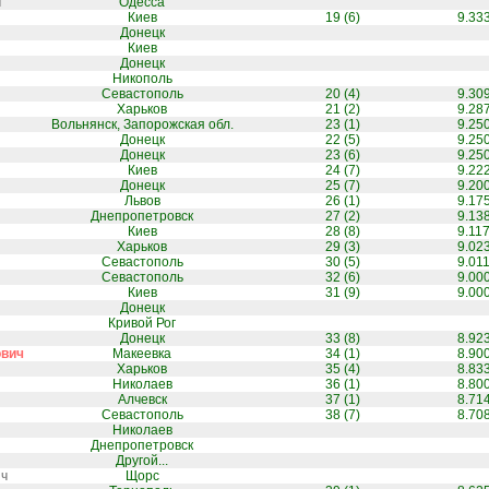
ч
Одесса
Киев
19 (6)
9.33
Донецк
Киев
Донецк
Никополь
Севастополь
20 (4)
9.30
Харьков
21 (2)
9.28
Вольнянск, Запорожская обл.
23 (1)
9.25
Донецк
22 (5)
9.25
Донецк
23 (6)
9.25
Киев
24 (7)
9.22
Донецк
25 (7)
9.20
Львов
26 (1)
9.17
Днепропетровск
27 (2)
9.13
Киев
28 (8)
9.11
Харьков
29 (3)
9.02
Севастополь
30 (5)
9.01
Севастополь
32 (6)
9.00
Киев
31 (9)
9.00
Донецк
Кривой Рог
Донецк
33 (8)
8.92
ович
Макеевка
34 (1)
8.90
Харьков
35 (4)
8.83
Николаев
36 (1)
8.80
Алчевск
37 (1)
8.71
Севастополь
38 (7)
8.70
Николаев
Днепропетровск
Другой...
ич
Щорс