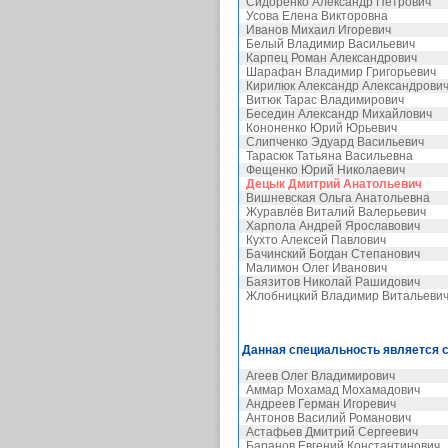
Сидоренко Александр Петрович
Усова Елена Викторовна
Иванов Михаил Игоревич
Белый Владимир Васильевич
Карпец Роман Александрович
Шарафан Владимир Григорьевич
Кирилюк Александр Александрови
Витюк Тарас Владимирович
Беседин Александр Михайлович
Кононенко Юрий Юрьевич
Слипченко Эдуард Васильевич
Тарасюк Татьяна Васильевна
Фещенко Юрий Николаевич
Децык Дмитрий Анатольевич
Вишневская Ольга Анатольевна
Журавлёв Виталий Валерьевич
Харпола Андрей Ярославович
Кухто Алексей Павлович
Бачинский Богдан Степанович
Малимон Олег Иванович
Баязитов Николай Рашидович
Жлобницкий Владимир Витальеви
Данная специальность является 
Агеев Олег Владимирович
Аммар Мохамад Мохамадович
Андреев Герман Игоревич
Антонов Василий Романович
Астафьев Дмитрий Сергеевич
Баранов Евгений Константинович