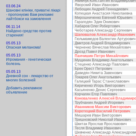
Якимчук Константин Владимирови
Яворский Иван Иванович
03.06.24
Лебощин Андрей Геннадиевич
Шановні клініки, приватні лікарі
Копецкая Анастасия Николаевна
- пропонуємо Вам рекламні
Мирошниченко Евгений Юрьевич
лайтбокси на замовлення
Гарагедян Эдик Оникович
Хабаров Олег Робертович
06.11.14
Чеботарев Александр Сергеевич
Найдено средство против
Шаповалов Александр Иванович
старения!
Гюльмамедов Валентин Артурович
05.05.13
Дмитров Андрей Владимирович
Опасная меланома!
Черненко Вячеслав Михайлович
Дрозд Павел Иванович
05.05.13
Панчишин Петро Михайлович
Игромания - генетическая
Мущинин Владимир Анатольевич
болезнь
Стеценко Александр Павлович
Брек Орест Петрович
05.05.13
Давидян Никита Завенович
Дневной сон - лекарство от
Токарев Олег Анатольевич
многих болезней
Галицкий Тарас Станиславович
Кириченко Игорь Викторович
Добавить рекламное
Касьяненко Денис Сергеевич
объявление
Корчагин Егор Павлович
Коноваленко Алексей Владимир
Трубчанин Андрей Игоревич
Иванников Максим Викторович
Коротецкий Василий Петрович
Мишарев Иван Викторович
Тришновский Николай Иванович
Шкитак Ярослав Ярославович
Тесля Владимир Иванович
Шевченко Александр Александров