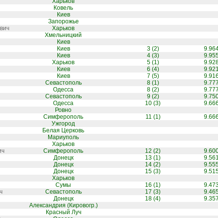
Харьков
Ковель
Киев
Запорожье
вич
Харьков
Хмельницкий
Киев
Киев
3 (2)
9.96
Киев
4 (3)
9.95
Харьков
5 (1)
9.92
Киев
6 (4)
9.92
Киев
7 (5)
9.91
Севастополь
8 (1)
9.77
Одесса
8 (2)
9.77
Севастополь
9 (2)
9.75
Одесса
10 (3)
9.66
Ровно
Симферополь
11 (1)
9.66
Ужгород
Белая Церковь
Мариуполь
Харьков
ич
Симферополь
12 (2)
9.60
Донецк
13 (1)
9.56
Донецк
14 (2)
9.55
Донецк
15 (3)
9.51
Харьков
Сумы
16 (1)
9.47
ч
Севастополь
17 (3)
9.46
Донецк
18 (4)
9.35
Александрия (Кировогр.)
Красный Луч