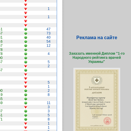
1
1
41
47
57
73
Реклама на сайте
81
40
16
54
67
12
78
Заказать именной Диплом "1-го
78
4
Народного рейтинга врачей
00
Украины"
67
5
2
67
5
1
00
2
19
8
55
59
11
3
37
3
51
5
71
8
1
1