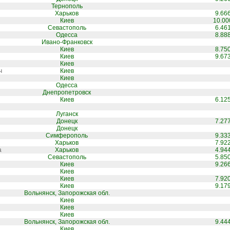
Тернополь
Харьков
9.66
Киев
10.00
Севастополь
6.46
Одесса
8.88
Ивано-Франковск
Киев
8.75
Киев
9.67
Киев
ч
Киев
Киев
Одесса
Днепропетровск
Киев
6.12
Луганск
Донецк
7.27
Донецк
Симферополь
9.33
Харьков
7.92
а
Харьков
4.94
Севастополь
5.85
Киев
9.26
Киев
Киев
7.92
Киев
9.17
Вольнянск, Запорожская обл.
Киев
Киев
Киев
Вольнянск, Запорожская обл.
9.44
Киев