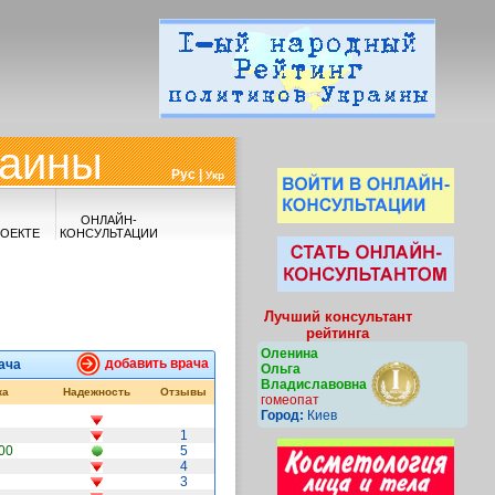
раины
Рус |
Укр
ОНЛАЙН-
РОЕКТЕ
КОНСУЛЬТАЦИИ
Лучший консультант
рейтинга
Оленина
добавить врача
ача
Ольга
Владиславовна
ка
Надежность
Отзывы
гомеопат
Город:
Киев
1
00
5
4
3