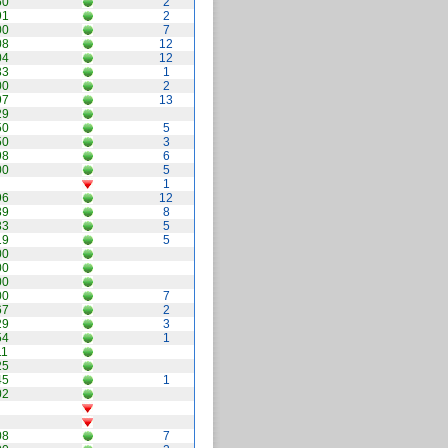
50
2
91
2
00
7
08
12
04
12
33
1
00
2
97
13
29
50
5
50
3
98
6
00
5
1
96
12
39
8
33
5
19
5
00
00
00
00
7
67
2
29
3
54
1
11
25
45
1
02
08
7