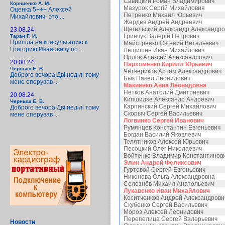
Савицкий Роман Владимирович
Корниенко А. М.
Мазурок Сергій Михайловия
Оценка 5+++ Алексей
Петренко Михаил Юрьевич
Михайлович- это ...
Жердев Андрей Андреевич
Щегельский Александр Александро
23.08.24
Гринчук Валерій Петрович
Таран Г. И.
Пришла на консультацию к
Майстренко Євгений Витальевич
Григорию Ивановичу по ...
Лещишин Иван Михайлович
Орлов Алексей Александрович
20.08.24
Пархоменко Кирилл Юрьевич
Черныш Е. В.
Четвериков Артем Александрович
Доброго вечора!Дві неділі тому
Бык Павел Леонидович
мене оперував ...
Макиенко Анна Леонидовна
Нетков Анатолий Дмитриевич
20.08.24
Кипшидзе Александр Андревич
Черныш Е. В.
Карпинский Сергей Михайлович
Доброго вечора!Дві неділі тому
Скорыч Сергей Васильевич
мене оперував ...
Логвинко Сергей Иванович
Румянцев Константин Евгеньевич
Богдан Василий Яковлевич
Телятников Алексей Юрьевич
Песоцкий Олег Николаевич
Войтенко Владимир Константинов
Элин Андрей Феликсович
Гуртовой Сергей Евгеньевич
Никонова Ольга Александровна
Селезнёв Михаил Анатольевич
Лукавенко Иван Михайлович
Коситченков Андрей Александрови
Скубенко Сергей Васильевич
Мороз Алексей Леонидович
Перепелица Сергей Валерьевич
Новости