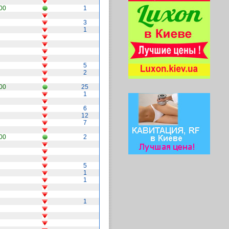
00
1
3
1
5
2
00
25
1
6
12
7
00
2
5
1
1
1