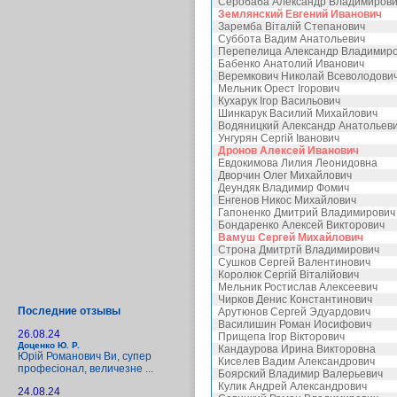
Серобаба Александр Владимиров
Землянский Евгений Иванович
Заремба Віталій Степанович
Суббота Вадим Анатольевич
Перепелица Александр Владимир
Бабенко Анатолий Иванович
Веремкович Николай Всеволодови
Мельник Орест Ігорович
Кухарук Ігор Васильович
Шинкарук Василий Михайлович
Водяницкий Александр Анатольев
Унгурян Сергій Іванович
Дронов Алексей Иванович
Евдокимова Лилия Леонидовна
Дворчин Олег Михайлович
Деундяк Владимир Фомич
Енгенов Никос Михайлович
Гапоненко Дмитрий Владимирович
Бондаренко Алексей Викторович
Вамуш Сергей Михайлович
Строна Дмитртй Владимирович
Сушков Сергей Валентинович
Королюк Сергій Віталійович
Мельник Ростислав Алексеевич
Чирков Денис Константинович
Последние отзывы
Арутюнов Сергей Эдуардович
Василишин Роман Иосифович
26.08.24
Прищепа Ігор Вікторович
Доценко Ю. Р.
Кандаурова Ирина Викторовна
Юрій Романович Ви, супер
Киселев Вадим Александрович
професіонал, величезне ...
Боярский Владимир Валерьевич
Кулик Андрей Александрович
24.08.24