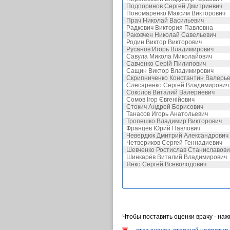
Подпоринов Сергей Дмитриевич
Пономаренко Максим Викторович
Прач Николай Васильевич
Радкевич Виктория Павловна
Раковчен Николай Савельевич
Родин Виктор Викторович
Русанов Игорь Владимирович
Савула Микола Миколайович
Савченко Серій Пилипович
Сащин Виктор Владимирович
Скрипниченко Константин Валерь
Слесаренко Сергей Владимирович
Соколов Виталий Валериевич
Сомов Ігор Євгенійович
Стокич Андрей Борисович
Танасов Игорь Анатольевич
Тропешко Владимир Викторович
Францев Юрий Павлович
Чевердюк Дмитрий Александрович
Четвериков Сергей Геннадиевич
Шевченко Ростислав Станиславови
Шинкарёв Виталий Владимирович
Янко Сергей Всеволодович
Чтобы поставить оценки врачу - на