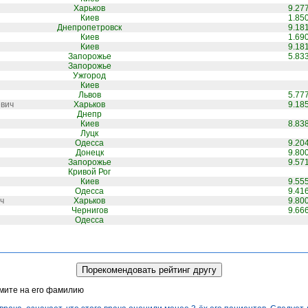
Харьков
9.27
Киев
1.85
Днепропетровск
9.18
Киев
1.69
Киев
9.18
Запорожье
5.83
Запорожье
Ужгород
Киев
Львов
5.77
евич
Харьков
9.18
Днепр
Киев
8.83
Луцк
Одесса
9.20
Донецк
9.80
Запорожье
9.57
Кривой Рог
Киев
9.55
Одесса
9.41
ч
Харьков
9.80
Чернигов
9.66
Одесса
жмите на его фамилию