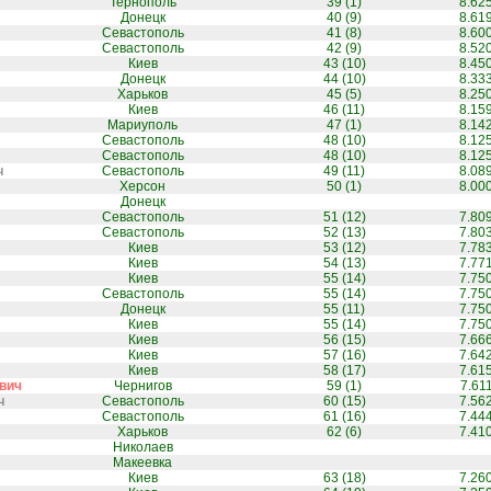
Тернополь
39 (1)
8.62
Донецк
40 (9)
8.61
Севастополь
41 (8)
8.60
Севастополь
42 (9)
8.52
Киев
43 (10)
8.45
Донецк
44 (10)
8.33
Харьков
45 (5)
8.25
Киев
46 (11)
8.15
Мариуполь
47 (1)
8.14
Севастополь
48 (10)
8.12
Севастополь
48 (10)
8.12
ч
Севастополь
49 (11)
8.08
Херсон
50 (1)
8.00
Донецк
Севастополь
51 (12)
7.80
Севастополь
52 (13)
7.80
Киев
53 (12)
7.78
Киев
54 (13)
7.77
Киев
55 (14)
7.75
Севастополь
55 (14)
7.75
Донецк
55 (11)
7.75
Киев
55 (14)
7.75
Киев
56 (15)
7.66
Киев
57 (16)
7.64
Киев
58 (17)
7.61
вич
Чернигов
59 (1)
7.61
ч
Севастополь
60 (15)
7.56
Севастополь
61 (16)
7.44
Харьков
62 (6)
7.41
Николаев
Макеевка
Киев
63 (18)
7.26