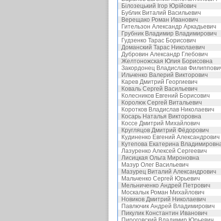
Білозецький Ігор Юрійович
Бублик Виталий Васильевич
Верещако Роман Иванович
Гительзон Александр Аркадьевич
Грубник Владимир Владимирович
Гудзенко Тарас Борисович
Доманский Тарас Николаевич
Дубровин Александр Глебович
Желтоножская Юлия Борисовна
Закордонец Владислав Филиппови
Ильченко Валерий Викторович
Карев Дмитрий Георгиевич
Коваль Сергей Васильевич
Колесников Евгений Борисович
Королюк Сергей Витальевич
Коротков Владислав Николаевич
Косарь Наталья Викторовна
Коссе Дмитрий Михайлович
Кругляцов Дмитрий Фёдорович
Кудиненко Евгений Александрович
Кутепова Екатерина Владимировн
Лазуренко Алексей Сергеевич
Лисицкая Ольга Мироновна
Мазур Олег Васильевич
Мазурец Виталий Александрович
Мальченко Сергей Юрьевич
Мельниченко Андрей Петрович
Москалык Роман Михайлович
Новиков Дмитрий Николаевич
Павлючик Андрей Владимирович
Пикулик Константин Иванович
Пироговский Владимир Юрьевич