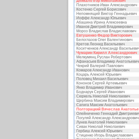
Дейкало Ігор Миколайович
Плахотников Иван Александрович
Костенко Сергей Борисович
Непомнящий Виктор Геннадьевич
Иоффе Александр Юльевич
Абашина Ирина Алексеевна
Иванов Дмитрий Владимирович
Мороз Владислав Владиславович
Евтушенко Федор Викторович
Белоглазов Олег Валентинович
Кретов Леонид Васильевич
Коситченков Александр Васильеви
Чумарин Кирилл Александрович
Мелкумянц Руслан Робертович
Афанасьев Владимир Анатольевич
Чекрий Валерий Павлович
Комаров Александр Иванович
Коцарь Алексей Юрьевич
Половец Михаил Васильевич
Кононов Сергей Артемьевич
Янко Владимир Иванович
Боднарук Сергей Иванович
Сюркель Николай Николаевич
Щербина Максим Владимирович
Сапига Максим Анатольевич
Полторацкий Вячеслав Анатолье
Олейниченко Геннадий Дмитриеви
Погуляй Александр Александрович
Лунев Анатолий Николаевич
Сивак Николай Николаевич
Гербиш Алексей Юрьевич
Стиценко Игорь Владиславович