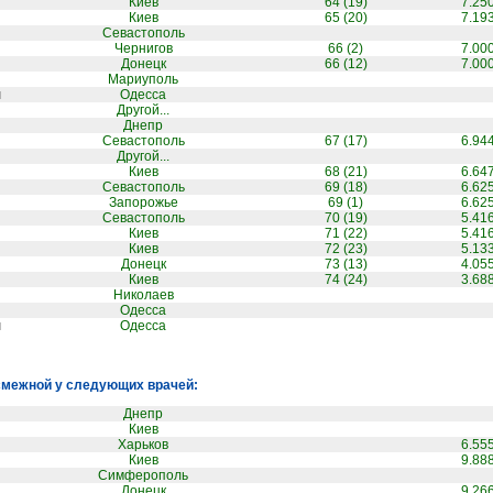
Киев
64 (19)
7.25
Киев
65 (20)
7.19
Севастополь
Чернигов
66 (2)
7.00
Донецк
66 (12)
7.00
Мариуполь
ч
Одесса
Другой...
Днепр
Севастополь
67 (17)
6.94
Другой...
Киев
68 (21)
6.64
Севастополь
69 (18)
6.62
Запорожье
69 (1)
6.62
Севастополь
70 (19)
5.41
Киев
71 (22)
5.41
Киев
72 (23)
5.13
Донецк
73 (13)
4.05
Киев
74 (24)
3.68
Николаев
Одесса
ч
Одесса
смежной у следующих врачей:
Днепр
Киев
Харьков
6.55
Киев
9.88
Симферополь
Донецк
9.26