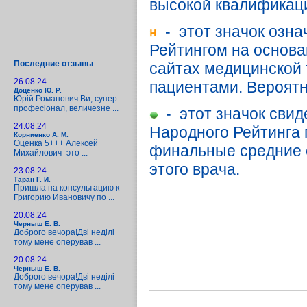
высокой квалификац
- этот значок озна
Рейтингом на основа
Последние отзывы
сайтах медицинской т
26.08.24
пациентами. Вероятн
Доценко Ю. Р.
Юрій Романович Ви, супер
професіонал, величезне ...
- этот значок свид
24.08.24
Народного Рейтинга п
Корниенко А. М.
Оценка 5+++ Алексей
финальные средние 
Михайлович- это ...
этого врача.
23.08.24
Таран Г. И.
Пришла на консультацию к
Григорию Ивановичу по ...
20.08.24
Черныш Е. В.
Доброго вечора!Дві неділі
тому мене оперував ...
20.08.24
Черныш Е. В.
Доброго вечора!Дві неділі
тому мене оперував ...