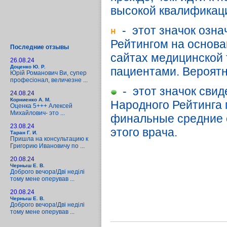
высокой квалификац
- этот значок озна
Рейтингом на основа
Последние отзывы
сайтах медицинской т
26.08.24
Доценко Ю. Р.
пациентами. Вероятн
Юрій Романович Ви, супер
професіонал, величезне ...
- этот значок свид
24.08.24
Корниенко А. М.
Народного Рейтинга п
Оценка 5+++ Алексей
Михайлович- это ...
финальные средние 
23.08.24
этого врача.
Таран Г. И.
Пришла на консультацию к
Григорию Ивановичу по ...
20.08.24
Черныш Е. В.
Доброго вечора!Дві неділі
тому мене оперував ...
20.08.24
Черныш Е. В.
Доброго вечора!Дві неділі
тому мене оперував ...