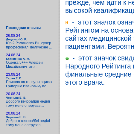
прежде, чем идти к н
высокой квалификац
- этот значок озна
Последние отзывы
Рейтингом на основа
26.08.24
сайтах медицинской т
Доценко Ю. Р.
Юрій Романович Ви, супер
пациентами. Вероятн
професіонал, величезне ...
24.08.24
- этот значок свид
Корниенко А. М.
Оценка 5+++ Алексей
Народного Рейтинга п
Михайлович- это ...
финальные средние 
23.08.24
Таран Г. И.
этого врача.
Пришла на консультацию к
Григорию Ивановичу по ...
20.08.24
Черныш Е. В.
Доброго вечора!Дві неділі
тому мене оперував ...
20.08.24
Черныш Е. В.
Доброго вечора!Дві неділі
тому мене оперував ...