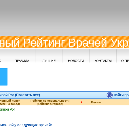
ный Рейтинг Врачей Ук
К
ПРАВИЛА
ЛУЧШИЕ
НОВОСТИ
КОНТАКТЫ
О П
ой Рог (
Показать все
)
найти вр
ленный пункт
Рейтинг по специальности
Оценка
ите на город)
(рейтинг в городе)
ривой Рог
смежной у следующих врачей: