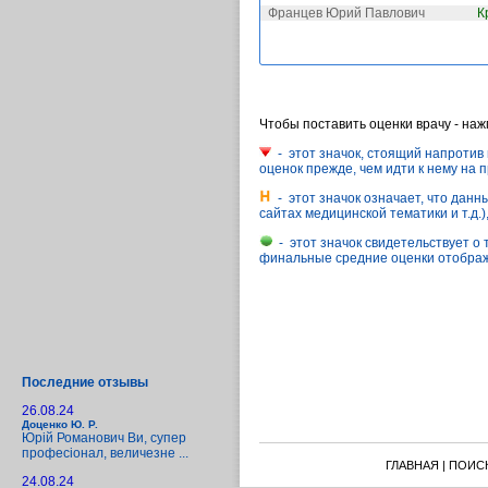
Францев Юрий Павлович
К
Чтобы поставить оценки врачу - на
- этот значок, стоящий напротив 
оценок прежде, чем идти к нему на 
- этот значок означает, что дан
сайтах медицинской тематики и т.д.
- этот значок свидетельствует о 
финальные средние оценки отображ
Последние отзывы
26.08.24
Доценко Ю. Р.
Юрій Романович Ви, супер
професіонал, величезне ...
ГЛАВНАЯ
|
ПОИС
24.08.24