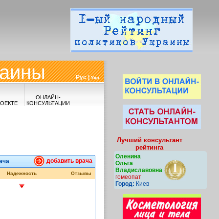
раины
Рус |
Укр
ОНЛАЙН-
РОЕКТЕ
КОНСУЛЬТАЦИИ
Лучший консультант
рейтинга
Оленина
добавить врача
ача
Ольга
Владиславовна
Надежность
Отзывы
гомеопат
Город:
Киев