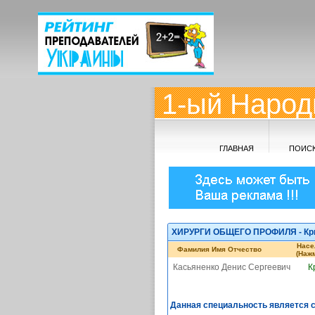
1-ый Народ
ГЛАВНАЯ
ПОИС
ХИРУРГИ ОБЩЕГО ПРОФИЛЯ - Крив
Насе
Фамилия Имя Отчество
(Нажм
Касьяненко Денис Сергеевич
К
Данная специальность является 