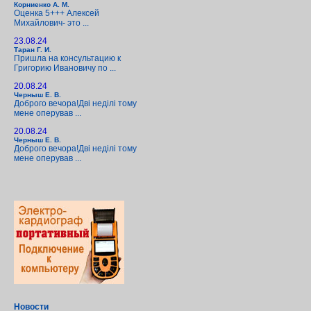
Корниенко А. М.
Оценка 5+++ Алексей
Михайлович- это ...
23.08.24
Таран Г. И.
Пришла на консультацию к
Григорию Ивановичу по ...
20.08.24
Черныш Е. В.
Доброго вечора!Дві неділі тому
мене оперував ...
20.08.24
Черныш Е. В.
Доброго вечора!Дві неділі тому
мене оперував ...
Новости