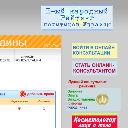
раины
Рус |
Укр
ОНЛАЙН-
РОЕКТЕ
КОНСУЛЬТАЦИИ
Лучший консультант
рейтинга
Оленина
добавить врача
ача
Ольга
Владиславовна
Надежность
Отзывы
гомеопат
Город:
Киев
1