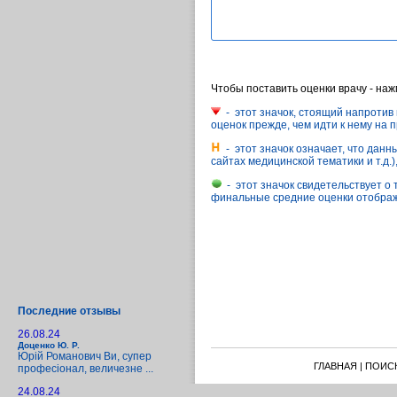
Чтобы поставить оценки врачу - на
- этот значок, стоящий напротив 
оценок прежде, чем идти к нему на 
- этот значок означает, что дан
сайтах медицинской тематики и т.д.
- этот значок свидетельствует о 
финальные средние оценки отображ
Последние отзывы
26.08.24
Доценко Ю. Р.
Юрій Романович Ви, супер
ГЛАВНАЯ
|
ПОИС
професіонал, величезне ...
24.08.24