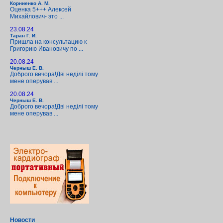
Корниенко А. М.
Оценка 5+++ Алексей
Михайлович- это ...
23.08.24
Таран Г. И.
Пришла на консультацию к
Григорию Ивановичу по ...
20.08.24
Черныш Е. В.
Доброго вечора!Дві неділі тому
мене оперував ...
20.08.24
Черныш Е. В.
Доброго вечора!Дві неділі тому
мене оперував ...
Новости