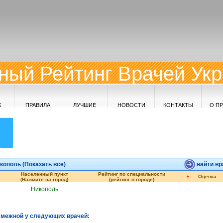
ный Рейтинг Врачей Ук
К
ПРАВИЛА
ЛУЧШИЕ
НОВОСТИ
КОНТАКТЫ
О П
ополь (
Показать все
)
найти вр
Населенный пункт
Рейтинг по специальности
Оценка
(Нажмите на город)
(рейтинг в городе)
Никополь
смежной у следующих врачей: